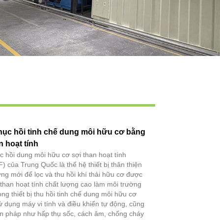
Live
phục hồi tinh chế dung môi hữu cơ bằng
n hoạt tính
ục hồi dung môi hữu cơ sợi than hoạt tính
) của Trung Quốc là thế hệ thiết bị thân thiện
ờng mới để lọc và thu hồi khí thải hữu cơ được
i than hoạt tính chất lượng cao làm môi trường
ng thiết bị thu hồi tinh chế dung môi hữu cơ
dụng máy vi tính và điều khiển tự động, cũng
ện pháp như hấp thụ sốc, cách âm, chống cháy