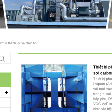
ơn vị thanh lọc và phục hồi
Thiết bị 
sợi carbo
Thiết bị ph
Lvquan (AcF
với môi trư
trang bị sợ
hấp phụ. Dò
VOC-AcF sử 
như các bi