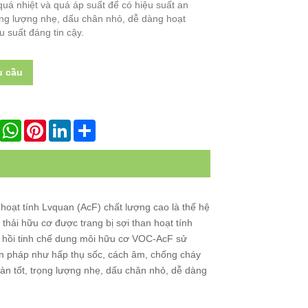
quá nhiệt và quá áp suất để có hiệu suất an
rọng lượng nhẹ, dấu chân nhỏ, dễ dàng hoạt
u suất đáng tin cậy.
u cầu
ook
X
WhatsApp
Pinterest
LinkedIn
Share
 hoạt tính Lvquan (AcF) chất lượng cao là thế hệ
í thải hữu cơ được trang bị sợi than hoạt tính
u hồi tinh chế dung môi hữu cơ VOC-AcF sử
ện pháp như hấp thụ sốc, cách âm, chống cháy
oàn tốt, trọng lượng nhẹ, dấu chân nhỏ, dễ dàng