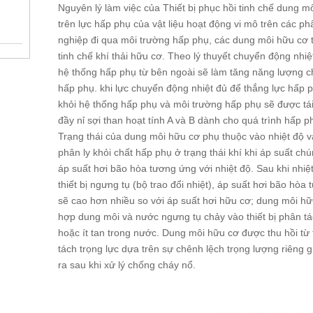
Nguyên lý làm việc của Thiết bị phục hồi tinh chế dung m
trên lực hấp phụ của vật liệu hoạt động vi mô trên các p
nghiệp đi qua môi trường hấp phụ, các dung môi hữu cơ tr
tinh chế khí thải hữu cơ. Theo lý thuyết chuyển động nhi
hệ thống hấp phụ từ bên ngoài sẽ làm tăng năng lượng c
hấp phụ. khi lực chuyển động nhiệt đủ để thắng lực hấp p
khỏi hệ thống hấp phụ và môi trường hấp phụ sẽ được tái 
đầy nỉ sợi than hoạt tính A và B dành cho quá trình hấp p
Trạng thái của dung môi hữu cơ phụ thuộc vào nhiệt độ 
phân ly khỏi chất hấp phụ ở trạng thái khí khi áp suất c
áp suất hơi bão hòa tương ứng với nhiệt độ. Sau khi nh
thiết bị ngưng tụ (bộ trao đổi nhiệt), áp suất hơi bão hò
sẽ cao hơn nhiều so với áp suất hơi hữu cơ; dung môi hữ
hợp dung môi và nước ngưng tụ chảy vào thiết bị phân t
hoặc ít tan trong nước. Dung môi hữu cơ được thu hồi từ 
tách trọng lực dựa trên sự chênh lệch trọng lượng riêng
ra sau khi xử lý chống cháy nổ.