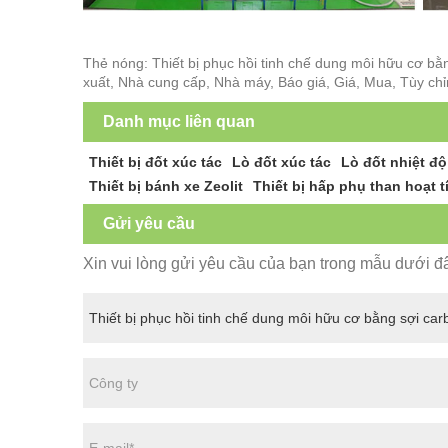
Thẻ nóng: Thiết bị phục hồi tinh chế dung môi hữu cơ bằ
xuất, Nhà cung cấp, Nhà máy, Báo giá, Giá, Mua, Tùy ch
Danh mục liên quan
Thiết bị đốt xúc tác
Lò đốt xúc tác
Lò đốt nhiệt độ
Thiết bị bánh xe Zeolit
Thiết bị hấp phụ than hoạt t
Gửi yêu cầu
Xin vui lòng gửi yêu cầu của bạn trong mẫu dưới đây