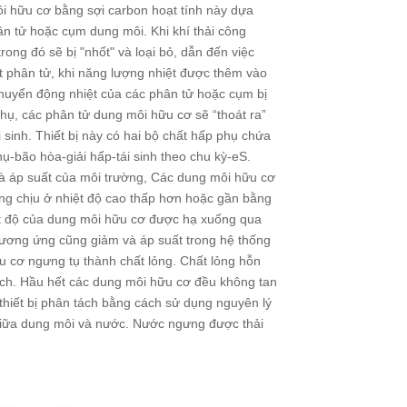
ôi hữu cơ bằng sợi carbon hoạt tính này dựa
hân tử hoặc cụm dung môi. Khi khí thải công
ong đó sẽ bị "nhốt" và loại bỏ, dẫn đến việc
ệt phân tử, khi năng lượng nhiệt được thêm vào
huyển động nhiệt của các phân tử hoặc cụm bị
hụ, các phân tử dung môi hữu cơ sẽ “thoát ra”
sinh. Thiết bị này có hai bộ chất hấp phụ chứa
hụ-bão hòa-giải hấp-tái sinh theo chu kỳ-eS.
và áp suất của môi trường, Các dung môi hữu cơ
húng chịu ở nhiệt độ cao thấp hơn hoặc gần bằng
iệt độ của dung môi hữu cơ được hạ xuống qua
a tương ứng cũng giảm và áp suất trong hệ thống
u cơ ngưng tụ thành chất lỏng. Chất lỏng hỗn
ách. Hầu hết các dung môi hữu cơ đều không tan
thiết bị phân tách bằng cách sử dụng nguyên lý
 giữa dung môi và nước. Nước ngưng được thải