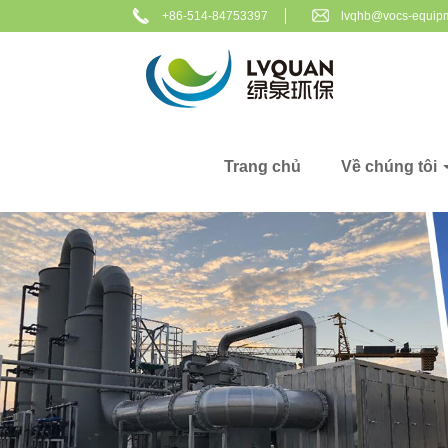
+86-514-84753397
lvqhb@vocs-equip
Trang chủ
Về chúng tôi