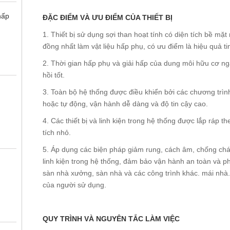
hấp
ĐẶC ĐIỂM VÀ ƯU ĐIỂM CỦA THIẾT BỊ
1. Thiết bị sử dụng sợi than hoạt tính có diện tích bề mặt
đồng nhất làm vật liệu hấp phụ, có ưu điểm là hiệu quả ti
2. Thời gian hấp phụ và giải hấp của dung môi hữu cơ ng
hồi tốt.
3. Toàn bộ hệ thống được điều khiển bởi các chương trìn
hoặc tự động, vận hành dễ dàng và độ tin cậy cao.
4. Các thiết bị và linh kiện trong hệ thống được lắp ráp t
tích nhỏ.
5. Áp dụng các biện pháp giảm rung, cách âm, chống cháy 
linh kiện trong hệ thống, đảm bảo vận hành an toàn và ph
sàn nhà xưởng, sàn nhà và các công trình khác. mái nhà.
của người sử dụng.
QUY TRÌNH VÀ NGUYÊN TẮC LÀM VIỆC